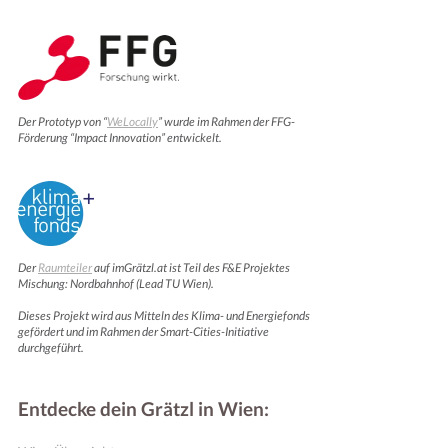
Der Prototyp von “
WeLocally
” wurde im Rahmen der FFG-
Förderung “Impact Innovation” entwickelt.
Der
Raumteiler
auf imGrätzl.at ist Teil des F&E Projektes
Mischung: Nordbahnhof (Lead TU Wien).
Dieses Projekt wird aus Mitteln des Klima- und Energiefonds
gefördert und im Rahmen der Smart-Cities-Initiative
durchgeführt.
Entdecke dein Grätzl in Wien: