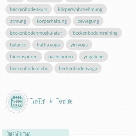
beckenbodenkurs
körperwahrnehmung
atmung
körperhaltung
bewegung
beckenbodenmuskulatur
beckenbodentraining
balance
hatha yoga
yin yoga
hineinspüren
nachspüren
yogaliebe
beckenbodenliebe
beckenbodenyoga
Treffen & Termine
Oberdöbling