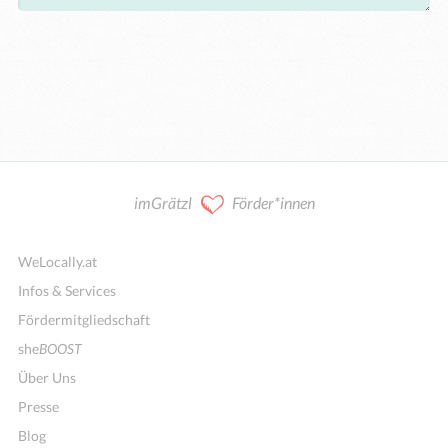
imGrätzl
Förder*innen
WeLocally.at
Infos & Services
Fördermitgliedschaft
she
BOOST
Über Uns
Presse
Blog