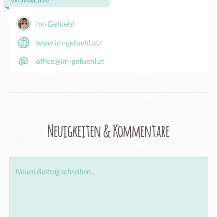
Im-Gefuehl
www.im-gefuehl.at/
office@im-gefuehl.at
Neuigkeiten & Kommentare