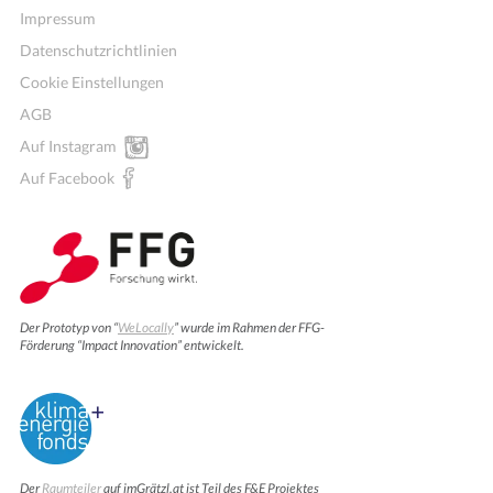
Impressum
Datenschutzrichtlinien
Cookie Einstellungen
AGB
Auf Instagram
Auf Facebook
Der Prototyp von “
WeLocally
” wurde im Rahmen der FFG-
Förderung “Impact Innovation” entwickelt.
Der
Raumteiler
auf imGrätzl.at ist Teil des F&E Projektes