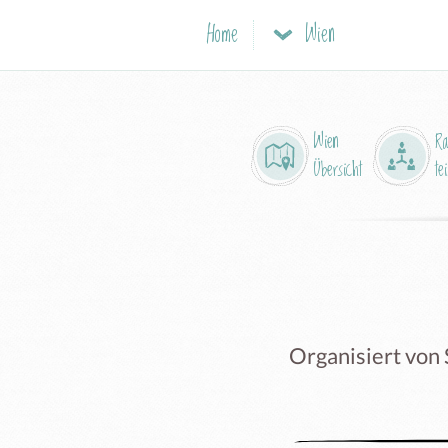
Home
Wien
Wien
R
Übersicht
tei
Organisiert von