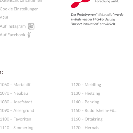
Datenschutzrichtlinien
Cookie Einstellungen
Der Prototyp von “
WeLocally
” wurde
AGB
im Rahmen der FFG-Förderung
“Impact Innovation” entwickelt.
Auf Instagram
Auf Facebook
n:
1060 – Mariahilf
1120 – Meidling
1070 – Neubau
1130 – Hietzing
1080 – Josefstadt
1140 – Penzing
1090 – Alsergrund
1150 – Rudolfsheim-Fünfhaus
1100 – Favoriten
1160 – Ottakring
1110 – Simmering
1170 – Hernals
August
August
2026
2026