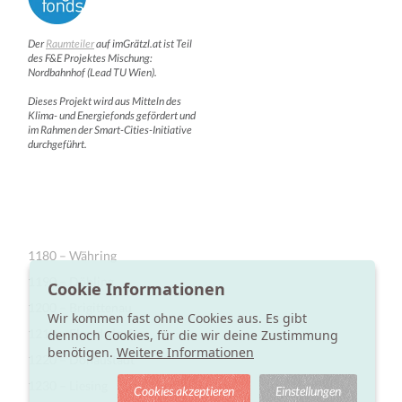
Der
Raumteiler
auf imGrätzl.at ist Teil
des F&E Projektes Mischung:
Nordbahnhof (Lead TU Wien).
Dieses Projekt wird aus Mitteln des
Klima- und Energiefonds gefördert und
im Rahmen der Smart-Cities-Initiative
durchgeführt.
1180 – Währing
1190 – Döbling
Cookie Informationen
1200 – Brigittenau
Wir kommen fast ohne Cookies aus. Es gibt
1210 – Floridsdorf
dennoch Cookies, für die wir deine Zustimmung
benötigen.
Weitere Informationen
1220 – Donaustadt
1230 – Liesing
Cookies akzeptieren
Einstellungen