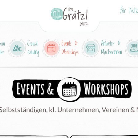
Für Nutz
aum
Crowd
Events &
Anbieter &
ler
funding
Workshops
Macherinnen
 Selbstständigen, kl. Unternehmen, Vereinen &