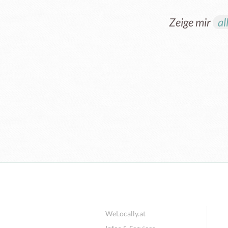
Zeige mir
al
WeLocally.at