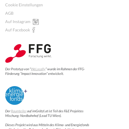
Cookie Einstellungen
AGB
Auf Instagram
Auf Facebook
Der Prototyp von “
WeLocally
” wurde im Rahmen der FFG-
Förderung “Impact Innovation” entwickelt.
Der
Raumteiler
auf imGrätzl.at ist Teil des F&E Projektes
Mischung: Nordbahnhof (Lead TU Wien).
Dieses Projekt wird aus Mitteln des Klima- und Energiefonds