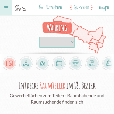
Für NutzerInnen
Registrieren
Einloggen
Währing
Entdecke
Raumteiler
im 18. Bezirk
Gewerbeflächen zum Teilen - Raumhabende und
Raumsuchende finden sich