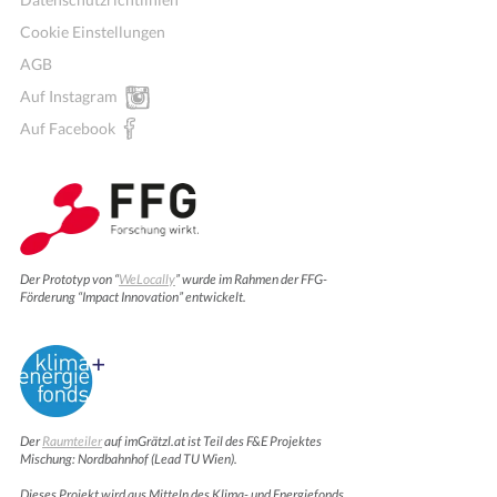
Cookie Einstellungen
AGB
Auf Instagram
Auf Facebook
Der Prototyp von “
WeLocally
” wurde im Rahmen der FFG-
Förderung “Impact Innovation” entwickelt.
Der
Raumteiler
auf imGrätzl.at ist Teil des F&E Projektes
Mischung: Nordbahnhof (Lead TU Wien).
Dieses Projekt wird aus Mitteln des Klima- und Energiefonds