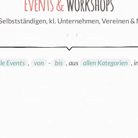
Events &
Workshops
 Selbstständigen, kl. Unternehmen, Vereinen &
lle Events
,
von
-
bis
, aus
allen Kategorien
, i