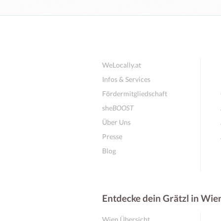
WeLocally.at
Infos & Services
Fördermitgliedschaft
she
BOOST
Über Uns
Presse
Blog
Entdecke dein Grätzl in Wie
Wien Übersicht