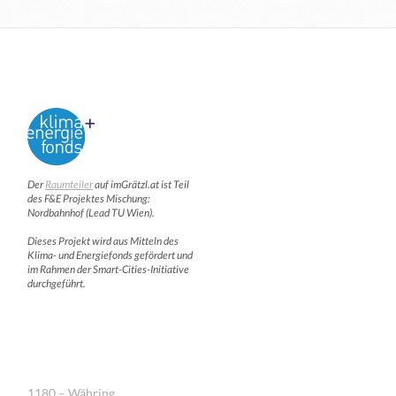
Der
Raumteiler
auf imGrätzl.at ist Teil
des F&E Projektes Mischung:
Nordbahnhof (Lead TU Wien).
Dieses Projekt wird aus Mitteln des
Klima- und Energiefonds gefördert und
im Rahmen der Smart-Cities-Initiative
durchgeführt.
1180 – Währing