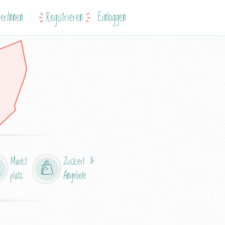
erInnen
Registrieren
Einloggen
Markt
Zuckerl &
platz
Angebote