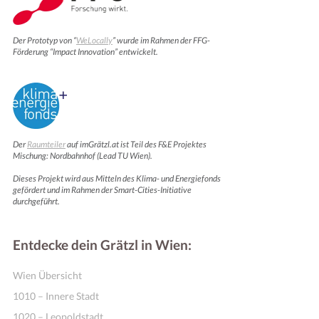
Der Prototyp von “
WeLocally
” wurde im Rahmen der FFG-
Förderung “Impact Innovation” entwickelt.
Der
Raumteiler
auf imGrätzl.at ist Teil des F&E Projektes
Mischung: Nordbahnhof (Lead TU Wien).
Dieses Projekt wird aus Mitteln des Klima- und Energiefonds
gefördert und im Rahmen der Smart-Cities-Initiative
durchgeführt.
Entdecke dein Grätzl in Wien:
Wien Übersicht
1010 – Innere Stadt
1020 – Leopoldstadt