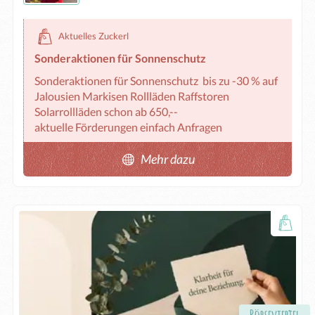
Aktuelles Zuckerl
Sonderaktionen für Sonnenschutz
Sonderaktionen für Sonnenschutz  bis zu -30 % auf 

Jalousien Markisen Rollläden Raffstoren

Solarrollläden schon ab 650,--

aktuelle Förderungen einfach Anfragen
Mehr dazu