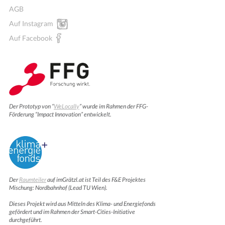
AGB
Auf Instagram
Auf Facebook
Der Prototyp von “
WeLocally
” wurde im Rahmen der FFG-
Förderung “Impact Innovation” entwickelt.
Der
Raumteiler
auf imGrätzl.at ist Teil des F&E Projektes
Mischung: Nordbahnhof (Lead TU Wien).
Dieses Projekt wird aus Mitteln des Klima- und Energiefonds
gefördert und im Rahmen der Smart-Cities-Initiative
durchgeführt.