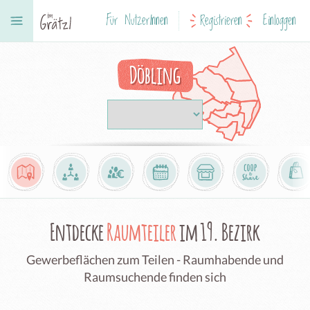
Für NutzerInnen
Registrieren
Einloggen
Döbling
Entdecke
Raumteiler
im 19. Bezirk
Gewerbeflächen zum Teilen - Raumhabende und
Raumsuchende finden sich