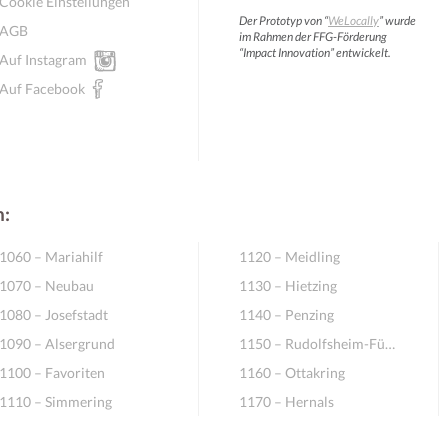
Cookie Einstellungen
Der Prototyp von “
WeLocally
” wurde
AGB
im Rahmen der FFG-Förderung
“Impact Innovation” entwickelt.
Auf Instagram
Auf Facebook
n:
1060 – Mariahilf
1120 – Meidling
1070 – Neubau
1130 – Hietzing
1080 – Josefstadt
1140 – Penzing
1090 – Alsergrund
1150 – Rudolfsheim-Fünfhaus
1100 – Favoriten
1160 – Ottakring
1110 – Simmering
1170 – Hernals