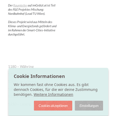
Der
Raumteiler
auf imGrätzl.at ist Teil
des F&E Projektes Mischung:
Nordbahnhof (Lead TU Wien).
Dieses Projekt wird aus Mitteln des
Klima- und Energiefonds gefördert und
im Rahmen der Smart-Cities-Initiative
durchgeführt.
1180 – Währing
1190 – Döbling
Cookie Informationen
1200 – Brigittenau
Wir kommen fast ohne Cookies aus. Es gibt
1210 – Floridsdorf
dennoch Cookies, für die wir deine Zustimmung
benötigen.
Weitere Informationen
1220 – Donaustadt
1230 – Liesing
Cookies akzeptieren
Einstellungen