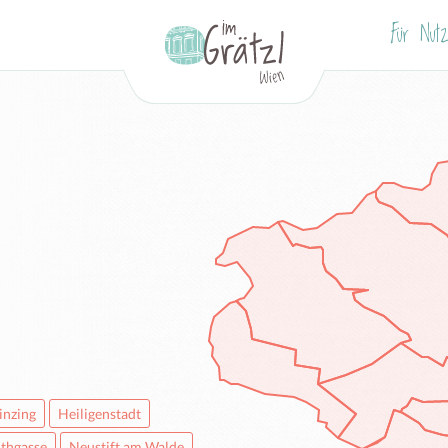
Für Nutz
inzing
Heiligenstadt
thgasse
Neustift am Walde