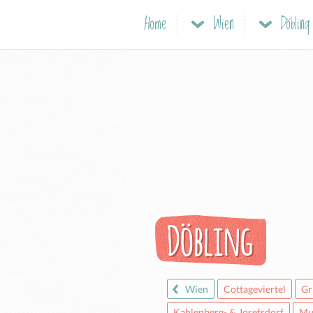
Home
Wien
Döbling
Döbling
Wien
Cottageviertel
Gr
Kahlenberg- & Josefsdorf
Mu