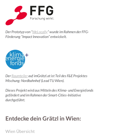
Der Prototyp von “
WeLocally
” wurde im Rahmen der FFG-
Förderung “Impact Innovation” entwickelt.
Der
Raumteiler
auf imGrätzl.at ist Teil des F&E Projektes
Mischung: Nordbahnhof (Lead TU Wien).
Dieses Projekt wird aus Mitteln des Klima- und Energiefonds
gefördert und im Rahmen der Smart-Cities-Initiative
durchgeführt.
Entdecke dein Grätzl in Wien:
Wien Übersicht