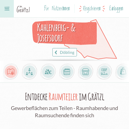
Für NutzerInnen
Registrieren
Einloggen
Kahlenberg- &
Josefsdorf
Döbling
Entdecke
Raumteiler
im Grätzl
Gewerbeflächen zum Teilen - Raumhabende und
Raumsuchende finden sich