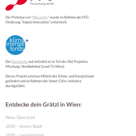
Der Prototyp von “
WeLocally
” wurde im Rahmen der FFG-
Förderung “Impact Innovation” entwickelt.
Der
Raumteiler
auf imGrätzl.at ist Teil des F&E Projektes
Mischung: Nordbahnhof (Lead TU Wien).
Dieses Projekt wird aus Mitteln des Klima- und Energiefonds
gefördert und im Rahmen der Smart-Cities-Initiative
durchgeführt.
Entdecke dein Grätzl in Wien:
Wien Übersicht
1010 – Innere Stadt
1020 – Leopoldstadt