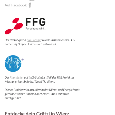
Auf Facebook
Der Prototyp von “
WeLocally
” wurde im Rahmen der FFG-
Förderung “Impact Innovation” entwickelt.
Der
Raumteiler
auf imGrätzl.at ist Teil des F&E Projektes
Mischung: Nordbahnhof (Lead TU Wien).
Dieses Projekt wird aus Mitteln des Klima- und Energiefonds
gefördert und im Rahmen der Smart-Cities-Initiative
durchgeführt.
Entdecke dein Grätzl in Wien: