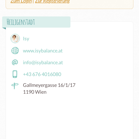
Zum Login
|
Zur Registrierung
Heiligenstadt
Isy
www.isybalance.at
info@isybalance.at
+43 676 4016080
Gallmeyergasse 16/1/17
1190 Wien