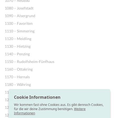
1070 – Neubau
1080 – Josefstadt
1090 – Alsergrund
1100 – Favoriten
1110 – Simmering
1120 – Meidling
1130 – Hietzing
1140 – Penzing
1150 – Rudolfsheim-Fünfhaus
1160 – Ottakring
1170 – Hernals
1180 – Währing
1190 – Döbling
Cookie Informationen
1200 – Brigittenau
Wir kommen fast ohne Cookies aus. Es gibt dennoch Cookies,
1210 – Floridsdorf
für die wir deine Zustimmung benötigen.
Weitere
Informationen
1220 – Donaustadt