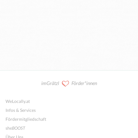
imGrätzl
Förder*innen
WeLocally.at
Infos & Services
Fördermitgliedschaft
she
BOOST
Über Uns