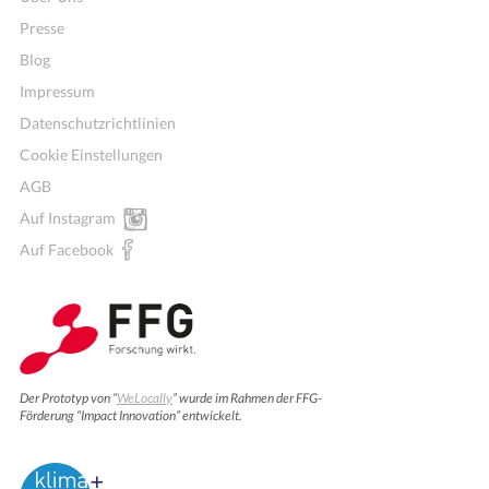
Presse
Blog
Impressum
Datenschutzrichtlinien
Cookie Einstellungen
AGB
Auf Instagram
Auf Facebook
Der Prototyp von “
WeLocally
” wurde im Rahmen der FFG-
Förderung “Impact Innovation” entwickelt.