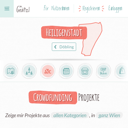
Für NutzerInnen
Registrieren
Einloggen
Heiligenstadt
Döbling
Crowdfunding
Projekte
Zeige mir Projekte aus
allen Kategorien
, in
ganz Wien