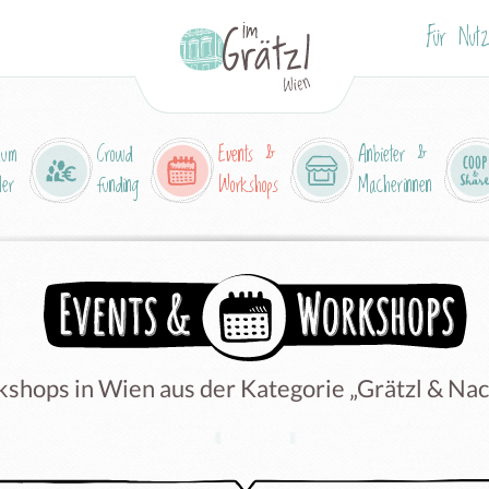
Für Nutz
aum
Crowd
Events &
Anbieter &
ler
funding
Workshops
Macherinnen
shops in Wien aus der Kategorie „Grätzl & Nac