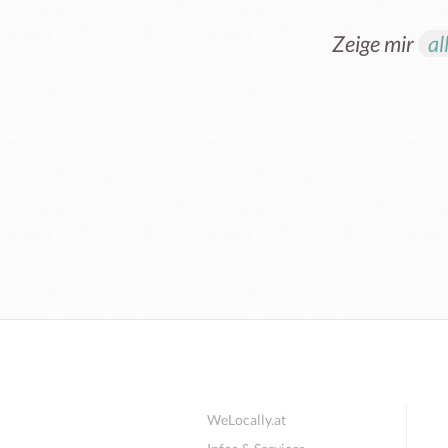
Zeige mir
al
WeLocally.at