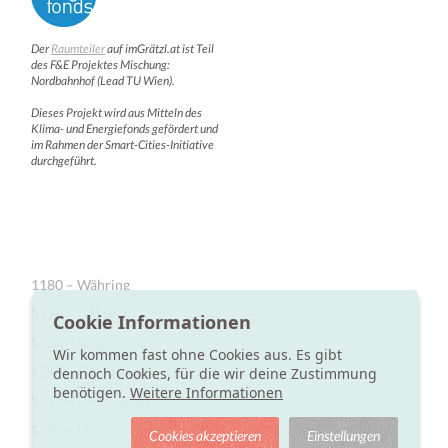
Der
Raumteiler
auf imGrätzl.at ist Teil
des F&E Projektes Mischung:
Nordbahnhof (Lead TU Wien).
Dieses Projekt wird aus Mitteln des
Klima- und Energiefonds gefördert und
im Rahmen der Smart-Cities-Initiative
durchgeführt.
1180 – Währing
1190 – Döbling
Cookie Informationen
1200 – Brigittenau
Wir kommen fast ohne Cookies aus. Es gibt
1210 – Floridsdorf
dennoch Cookies, für die wir deine Zustimmung
benötigen.
Weitere Informationen
1220 – Donaustadt
1230 – Liesing
Cookies akzeptieren
Einstellungen