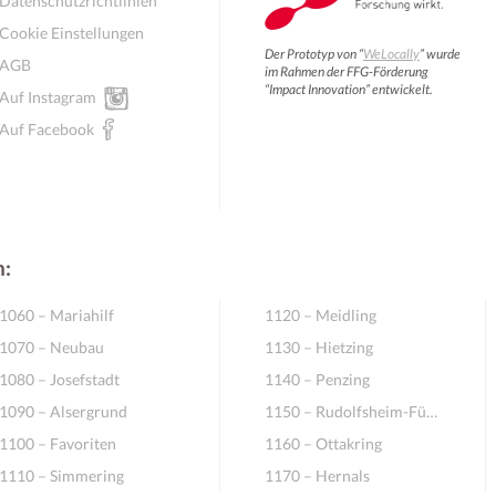
Datenschutzrichtlinien
Cookie Einstellungen
Der Prototyp von “
WeLocally
” wurde
AGB
im Rahmen der FFG-Förderung
“Impact Innovation” entwickelt.
Auf Instagram
Auf Facebook
n:
1060 – Mariahilf
1120 – Meidling
1070 – Neubau
1130 – Hietzing
1080 – Josefstadt
1140 – Penzing
1090 – Alsergrund
1150 – Rudolfsheim-Fünfhaus
1100 – Favoriten
1160 – Ottakring
1110 – Simmering
1170 – Hernals
August
August
2026
2026