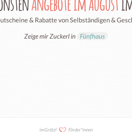
hönsten
Angebote im August
im
Gutscheine & Rabatte von Selbständigen & Ges
Zeige mir Zuckerl in
Fünfhaus
imGrätzl
Förder*innen