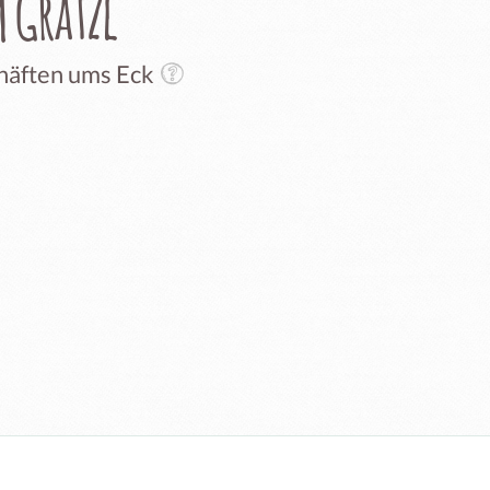
 Grätzl
chäften ums Eck