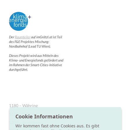
Der
Raumteiler
auf imGrätzl.at ist Teil
des F&E Projektes Mischung:
Nordbahnhof (Lead TU Wien).
Dieses Projekt wird aus Mitteln des
Klima- und Energiefonds gefördert und
im Rahmen der Smart-Cities-Initiative
durchgeführt.
1180 – Währing
1190 – Döbling
Cookie Informationen
1200 – Brigittenau
Wir kommen fast ohne Cookies aus. Es gibt