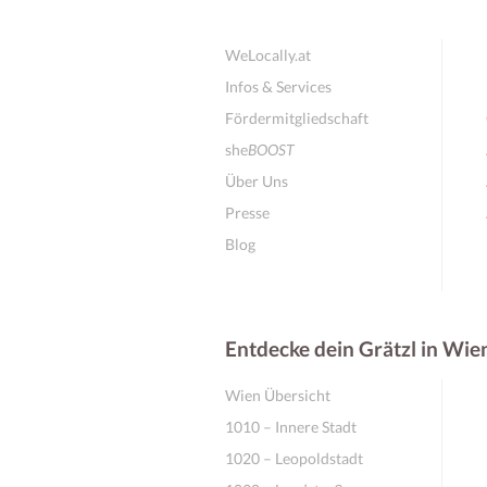
WeLocally.at
Infos & Services
Fördermitgliedschaft
she
BOOST
Über Uns
Presse
Blog
Entdecke dein Grätzl in Wie
Wien Übersicht
1010 – Innere Stadt
1020 – Leopoldstadt