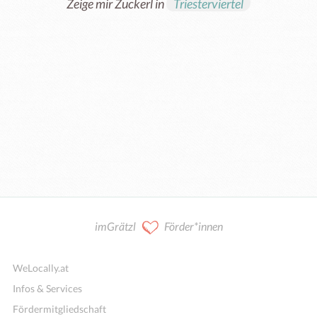
Zeige mir Zuckerl in
Triesterviertel
imGrätzl
Förder*innen
WeLocally.at
Infos & Services
Fördermitgliedschaft