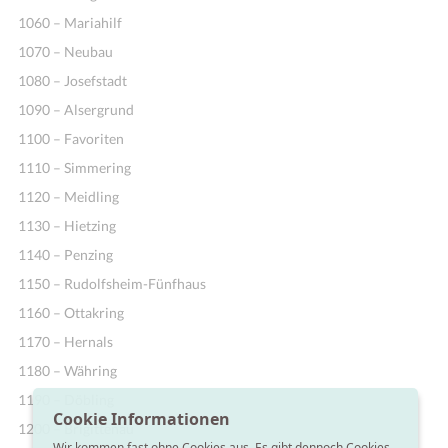
1060 – Mariahilf
1070 – Neubau
1080 – Josefstadt
1090 – Alsergrund
1100 – Favoriten
1110 – Simmering
1120 – Meidling
1130 – Hietzing
1140 – Penzing
1150 – Rudolfsheim-Fünfhaus
1160 – Ottakring
1170 – Hernals
1180 – Währing
1190 – Döbling
Cookie Informationen
1200 – Brigittenau
Wir kommen fast ohne Cookies aus. Es gibt dennoch Cookies,