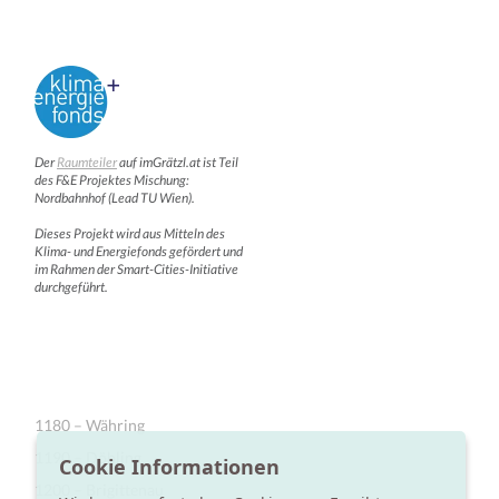
Der
Raumteiler
auf imGrätzl.at ist Teil
des F&E Projektes Mischung:
Nordbahnhof (Lead TU Wien).
Dieses Projekt wird aus Mitteln des
Klima- und Energiefonds gefördert und
im Rahmen der Smart-Cities-Initiative
durchgeführt.
1180 – Währing
1190 – Döbling
Cookie Informationen
1200 – Brigittenau