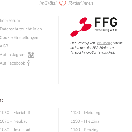
imGrätzl
Förder*innen
Impressum
Datenschutzrichtlinien
Cookie Einstellungen
Der Prototyp von “
WeLocally
” wurde
AGB
im Rahmen der FFG-Förderung
“Impact Innovation” entwickelt.
Auf Instagram
Auf Facebook
n:
1060 – Mariahilf
1120 – Meidling
1070 – Neubau
1130 – Hietzing
1080 – Josefstadt
1140 – Penzing