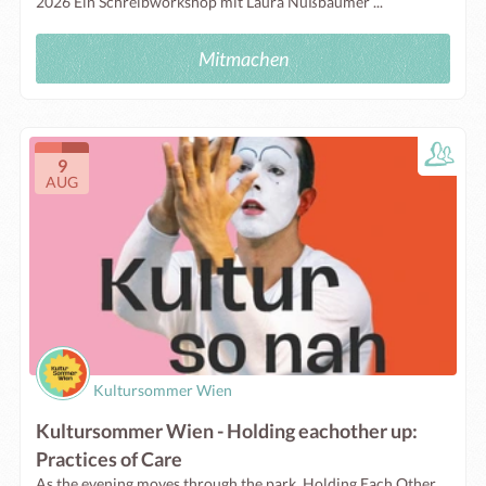
2026 Ein Schreibworkshop mit Laura Nußbaumer ...
Mitmachen
9
AUG
Kultursommer Wien
Kultursommer Wien - Holding eachother up:
Practices of Care
As the evening moves through the park, Holding Each Other