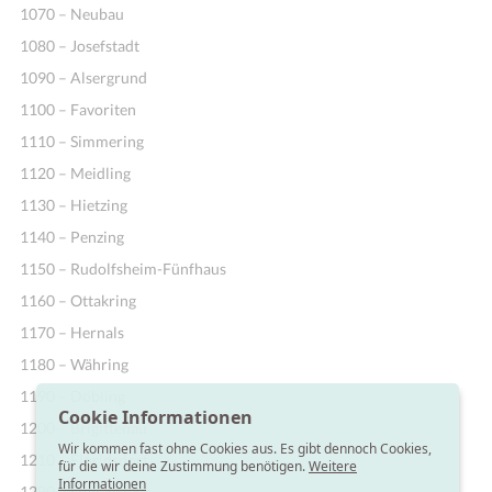
1070 – Neubau
1080 – Josefstadt
1090 – Alsergrund
1100 – Favoriten
1110 – Simmering
1120 – Meidling
1130 – Hietzing
1140 – Penzing
1150 – Rudolfsheim-Fünfhaus
1160 – Ottakring
1170 – Hernals
1180 – Währing
1190 – Döbling
Cookie Informationen
1200 – Brigittenau
Wir kommen fast ohne Cookies aus. Es gibt dennoch Cookies,
1210 – Floridsdorf
für die wir deine Zustimmung benötigen.
Weitere
Informationen
1220 – Donaustadt