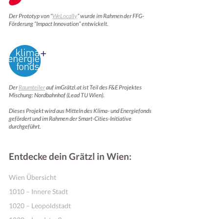
Der Prototyp von “
WeLocally
” wurde im Rahmen der FFG-
Förderung “Impact Innovation” entwickelt.
Der
Raumteiler
auf imGrätzl.at ist Teil des F&E Projektes
Mischung: Nordbahnhof (Lead TU Wien).
Dieses Projekt wird aus Mitteln des Klima- und Energiefonds
gefördert und im Rahmen der Smart-Cities-Initiative
durchgeführt.
Entdecke dein Grätzl in Wien:
Wien Übersicht
1010 – Innere Stadt
1020 – Leopoldstadt