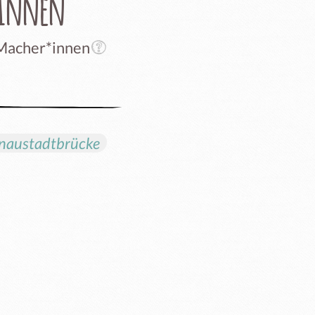
rInnen
 Macher*innen
onaustadtbrücke