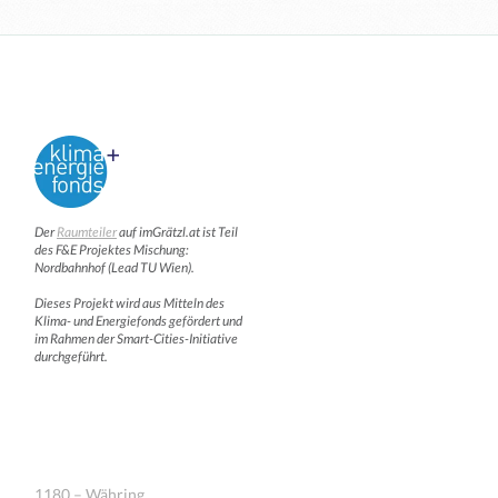
Der
Raumteiler
auf imGrätzl.at ist Teil
des F&E Projektes Mischung:
Nordbahnhof (Lead TU Wien).
Dieses Projekt wird aus Mitteln des
Klima- und Energiefonds gefördert und
im Rahmen der Smart-Cities-Initiative
durchgeführt.
1180 – Währing