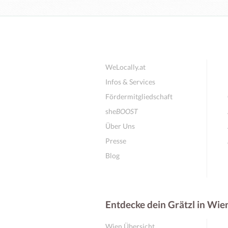
WeLocally.at
Infos & Services
Fördermitgliedschaft
she
BOOST
Über Uns
Presse
Blog
Entdecke dein Grätzl in Wie
Wien Übersicht