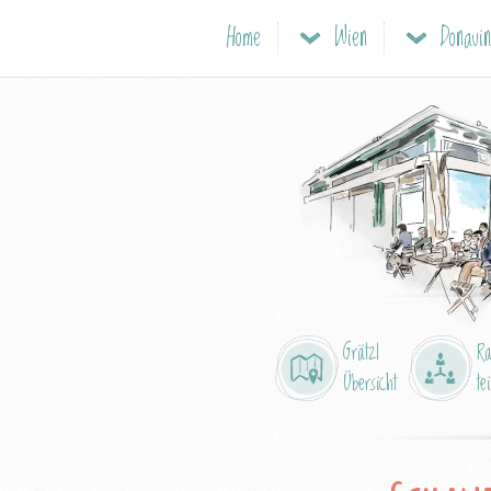
Home
Wien
Grätzl
R
Übersicht
tei