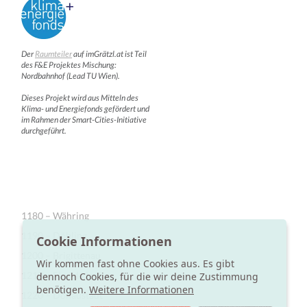
Der
Raumteiler
auf imGrätzl.at ist Teil
des F&E Projektes Mischung:
Nordbahnhof (Lead TU Wien).
Dieses Projekt wird aus Mitteln des
Klima- und Energiefonds gefördert und
im Rahmen der Smart-Cities-Initiative
durchgeführt.
1180 – Währing
1190 – Döbling
Cookie Informationen
1200 – Brigittenau
Wir kommen fast ohne Cookies aus. Es gibt
1210 – Floridsdorf
dennoch Cookies, für die wir deine Zustimmung
benötigen.
Weitere Informationen
1220 – Donaustadt