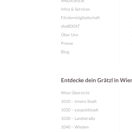
WeLocally.at
Infos & Services
Fördermitgliedschaft
she
BOOST
Über Uns
Presse
Blog
Entdecke dein Grätzl in Wie
Wien Übersicht
1010 – Innere Stadt
1020 – Leopoldstadt
1030 – Landstraße
1040 – Wieden