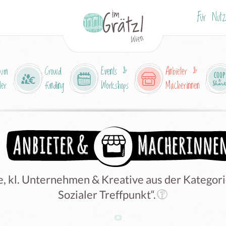
Für Nutz
aum
Crowd
Events &
Anbieter &
ler
funding
Workshops
Macherinnen
, kl. Unternehmen & Kreative aus der Kategori
Sozialer Treffpunkt“.