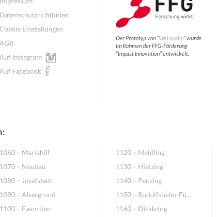
Impressum
Datenschutzrichtlinien
Cookie Einstellungen
Der Prototyp von “
WeLocally
” wurde
AGB
im Rahmen der FFG-Förderung
“Impact Innovation” entwickelt.
Auf Instagram
Auf Facebook
n:
Wochenmenü
1060 – Mariahilf
1120 – Meidling
1070 – Neubau
1130 – Hietzing
1080 – Josefstadt
1140 – Penzing
1090 – Alsergrund
1150 – Rudolfsheim-Fünfhaus
1100 – Favoriten
1160 – Ottakring