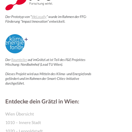
Der Prototyp von “
WeLocally
” wurde im Rahmen der FFG-
Förderung “Impact Innovation” entwickelt.
Der
Raumteiler
auf imGrätzl.at ist Teil des F&E Projektes
Mischung: Nordbahnhof (Lead TU Wien).
Dieses Projekt wird aus Mitteln des Klima- und Energiefonds
Online Shops
gefördert und im Rahmen der Smart-Cities-Initiative
durchgeführt.
Entdecke dein Grätzl in Wien:
Wien Übersicht
1010 – Innere Stadt
1020 – Leopoldstadt