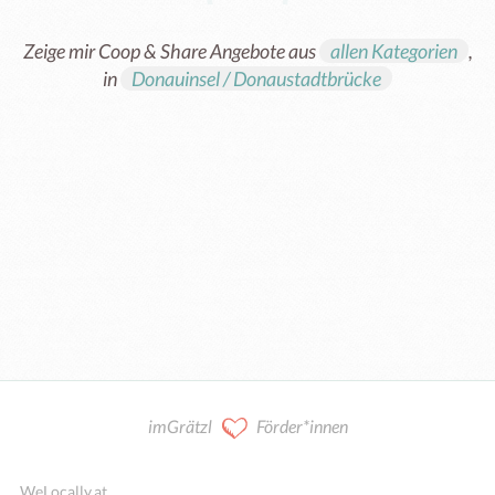
Zeige mir Coop & Share Angebote aus
allen Kategorien
,
in
Donauinsel / Donaustadtbrücke
Kooperation / Mitarbeit
imGrätzl
Förder*innen
WeLocally.at