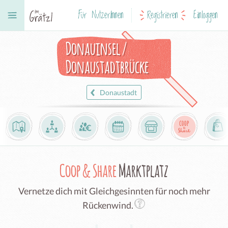
Für NutzerInnen
Registrieren
Einloggen
Donauinsel /
Donaustadtbrücke
Donaustadt
Coop & Share
Marktplatz
Vernetze dich mit Gleichgesinnten für noch mehr
Rückenwind.