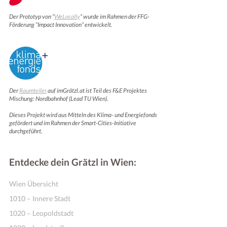
Der Prototyp von “
WeLocally
” wurde im Rahmen der FFG-
Förderung “Impact Innovation” entwickelt.
Der
Raumteiler
auf imGrätzl.at ist Teil des F&E Projektes
Mischung: Nordbahnhof (Lead TU Wien).
Dieses Projekt wird aus Mitteln des Klima- und Energiefonds
gefördert und im Rahmen der Smart-Cities-Initiative
Motivation & Inspiration
durchgeführt.
Entdecke dein Grätzl in Wien:
Wien Übersicht
1010 – Innere Stadt
1020 – Leopoldstadt