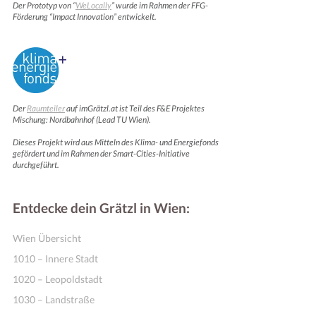
Der Prototyp von “
WeLocally
” wurde im Rahmen der FFG-
Förderung “Impact Innovation” entwickelt.
Der
Raumteiler
auf imGrätzl.at ist Teil des F&E Projektes
Mischung: Nordbahnhof (Lead TU Wien).
Dieses Projekt wird aus Mitteln des Klima- und Energiefonds
gefördert und im Rahmen der Smart-Cities-Initiative
durchgeführt.
Entdecke dein Grätzl in Wien:
Wien Übersicht
1010 – Innere Stadt
1020 – Leopoldstadt
1030 – Landstraße