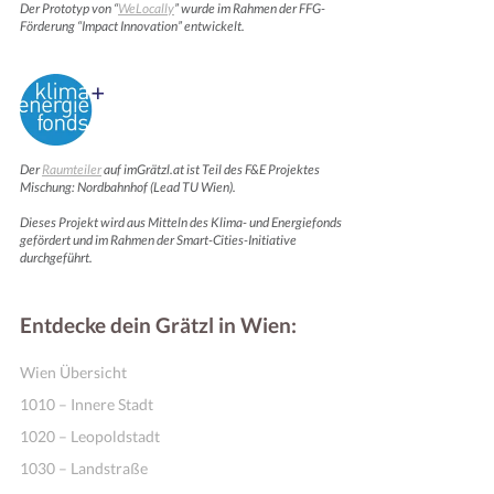
Der Prototyp von “
WeLocally
” wurde im Rahmen der FFG-
Förderung “Impact Innovation” entwickelt.
Der
Raumteiler
auf imGrätzl.at ist Teil des F&E Projektes
Mischung: Nordbahnhof (Lead TU Wien).
Dieses Projekt wird aus Mitteln des Klima- und Energiefonds
gefördert und im Rahmen der Smart-Cities-Initiative
durchgeführt.
Entdecke dein Grätzl in Wien:
Wien Übersicht
1010 – Innere Stadt
1020 – Leopoldstadt
1030 – Landstraße