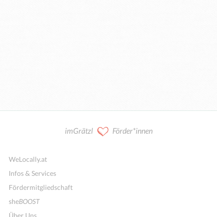
imGrätzl
Förder*innen
WeLocally.at
Infos & Services
Fördermitgliedschaft
she
BOOST
Über Uns