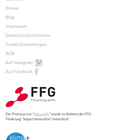
Presse
Blog
Impressum
Datenschutzrichtlinien
Cookie Einstellungen
AGB
Auf Instagram
Auf Facebook
Der Prototyp von “
WeLocally
” wurde im Rahmen der FFG-
Förderung “Impact Innovation” entwickelt.