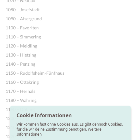
1070 – Neubau
1080 – Josefstadt
1090 – Alsergrund
1100 – Favoriten
1110 – Simmering
1120 – Meidling
1130 – Hietzing
1140 – Penzing
1150 – Rudolfsheim-Fünfhaus
1160 – Ottakring
1170 – Hernals
1180 – Währing
1190 – Döbling
Cookie Informationen
1200 – Brigittenau
Wir kommen fast ohne Cookies aus. Es gibt dennoch Cookies,
1210 – Floridsdorf
für die wir deine Zustimmung benötigen.
Weitere
Informationen
1220 – Donaustadt