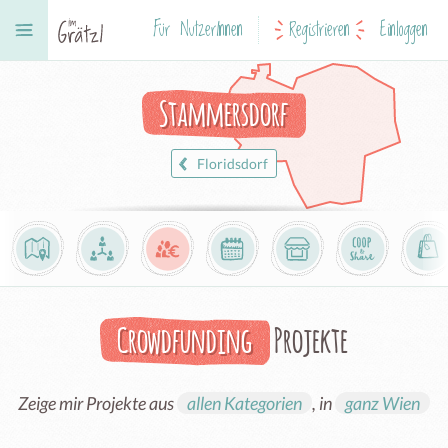
Für NutzerInnen
Registrieren
Einloggen
Stammersdorf
Floridsdorf
Crowdfunding
Projekte
Zeige mir Projekte aus
allen Kategorien
, in
ganz Wien