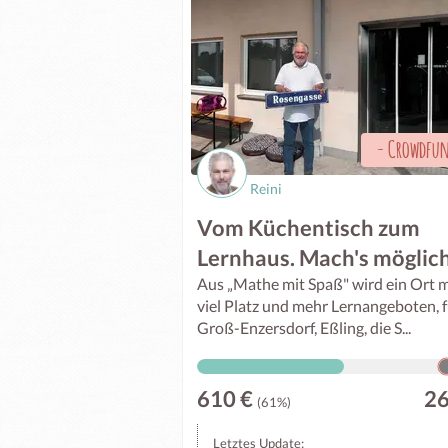
-
Crowdfu
Reini
Vom Küchentisch zum
Lernhaus. Mach's möglic
Aus „Mathe mit Spaß" wird ein Ort m
viel Platz und mehr Lernangeboten, 
Groß-Enzersdorf, Eßling, die S...
610 €
2
(61%)
Letztes Update: