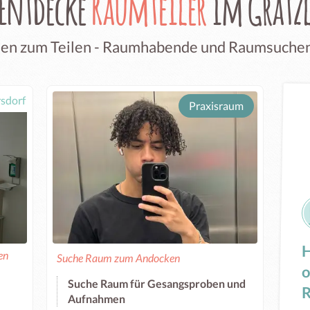
Entdecke
Raumteiler
im Grätz
en zum Teilen - Raumhabende und Raumsuchend
sdorf
Praxisraum
H
en
Suche Raum zum Andocken
o
Suche Raum für Gesangsproben und
Aufnahmen