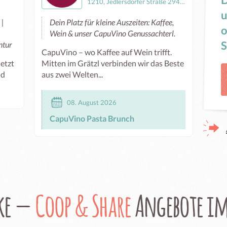
1210, Jedlersdorfer Straße 294/2/R01
u
 |
Dein Platz für kleine Auszeiten: Kaffee,
o
Wein & unser CapuVino Genussachterl.
S
ntur
CapuVino – wo Kaffee auf Wein trifft.
jetzt
Mitten im Grätzl verbinden wir das Beste
nd
aus zwei Welten...
08. August 2026
CapuVino Pasta Brunch
ke —
Coop & Share
Angebote im