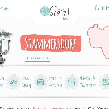
rsdorf
Für Nutz
Stammersdorf
Floridsdorf
aum
Crowd
Events &
Anbieter &
ler
funding
Workshops
Macherinnen