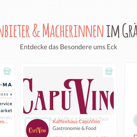
nbieter & Macherinnen
im Grä
Entdecke das Besondere ums Eck
Marias Office-Management
Kaffeehaus CapuVino
Gastronomie & Food
D