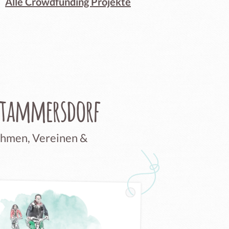
Alle Crowdfunding Projekte
Stammersdorf
nehmen, Vereinen &