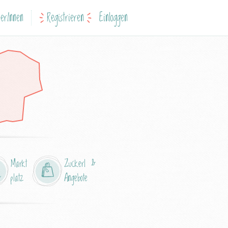
erInnen
Registrieren
Einloggen
Markt
Zuckerl &
platz
Angebote