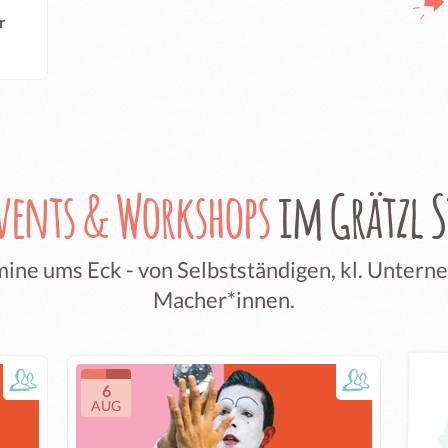
r
vents & Workshops
im Grätzl 
ine ums Eck - von Selbstständigen, kl. Unter
Macher*innen.
6
AUG