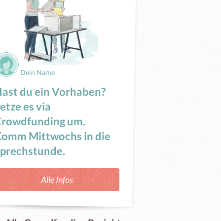
Dein Name
ast du ein Vorhaben?
etze es via
rowdfunding um.
omm Mittwochs in die
prechstunde.
Alle Infos