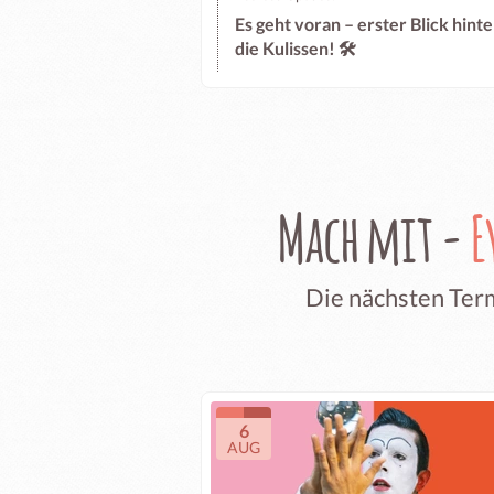
Es geht voran – erster Blick hinte
die Kulissen! 🛠️
Mach mit -
E
Die nächsten Term
6
AUG