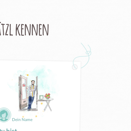
tzl kennen
Dein Name
u bist