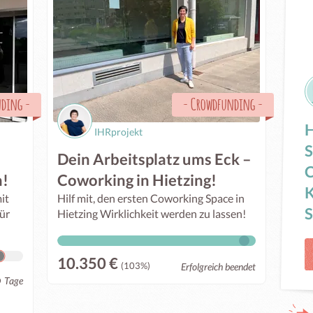
nding
-
-
Crowdfunding
-
H
IHRprojekt
S
Dein Arbeitsplatz ums Eck –
C
h!
Coworking in Hietzing!
K
it
Hilf mit, den ersten Coworking Space in
S
für
Hietzing Wirklichkeit werden zu lassen!
10.350 €
(103%)
Erfolgreich beendet
6
Tage