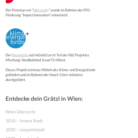
Der Prototyp von “
WeLocally
” wurde im Rahmen der FFG-
Förderung “Impact Innovation” entwickelt.
Der
Raumteiler
auf imGrätzl.at ist Teil des F&E Projektes
Mischung: Nordbahnhof (Lead TU Wien).
Dieses Projekt wird aus Mitteln des Klima- und Energiefonds
gefördert und im Rahmen der Smart-Cities-Initiative
durchgeführt.
Entdecke dein Grätzl in Wien:
Wien Übersicht
1010 – Innere Stadt
1020 – Leopoldstadt