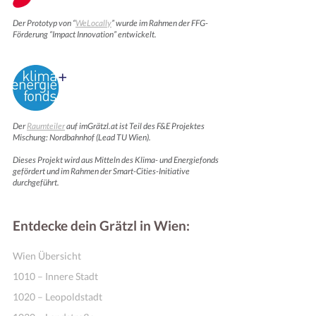
Der Prototyp von “
WeLocally
” wurde im Rahmen der FFG-
Förderung “Impact Innovation” entwickelt.
Der
Raumteiler
auf imGrätzl.at ist Teil des F&E Projektes
Mischung: Nordbahnhof (Lead TU Wien).
Dieses Projekt wird aus Mitteln des Klima- und Energiefonds
Online Shops
gefördert und im Rahmen der Smart-Cities-Initiative
durchgeführt.
Entdecke dein Grätzl in Wien:
Wien Übersicht
1010 – Innere Stadt
1020 – Leopoldstadt