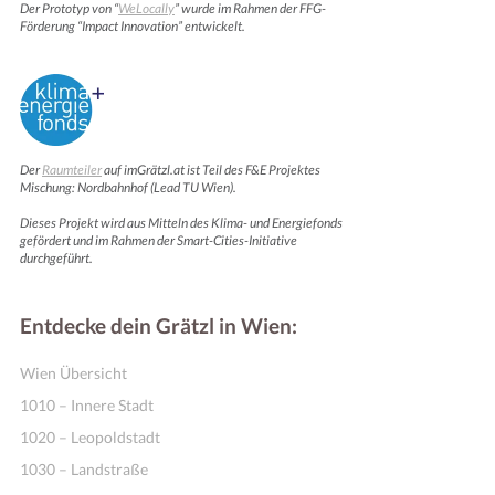
Der Prototyp von “
WeLocally
” wurde im Rahmen der FFG-
Förderung “Impact Innovation” entwickelt.
Der
Raumteiler
auf imGrätzl.at ist Teil des F&E Projektes
Mischung: Nordbahnhof (Lead TU Wien).
Dieses Projekt wird aus Mitteln des Klima- und Energiefonds
gefördert und im Rahmen der Smart-Cities-Initiative
durchgeführt.
Entdecke dein Grätzl in Wien:
Wien Übersicht
1010 – Innere Stadt
1020 – Leopoldstadt
1030 – Landstraße