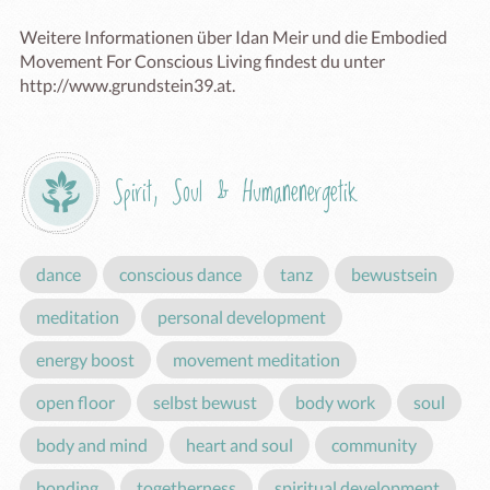
Weitere Informationen über Idan Meir und die Embodied 
Movement For Conscious Living findest du unter 
http://www.grundstein39.at.
Spirit, Soul & Humanenergetik
dance
conscious dance
tanz
bewustsein
meditation
personal development
energy boost
movement meditation
open floor
selbst bewust
body work
soul
body and mind
heart and soul
community
bonding
togetherness
spiritual development