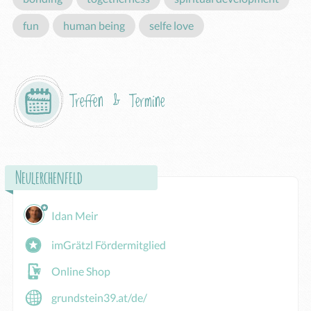
fun
human being
selfe love
Treffen & Termine
Neulerchenfeld
Idan Meir
imGrätzl Fördermitglied
Online Shop
grundstein39.at/de/