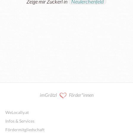
Zeige mir Zuckerl in
Neulerchenfeld
imGrätzl
Förder*innen
WeLocally.at
Infos & Services
Fördermitgliedschaft