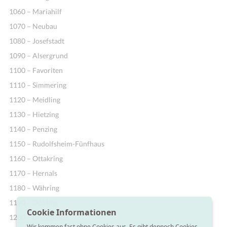
1060 – Mariahilf
1070 – Neubau
1080 – Josefstadt
1090 – Alsergrund
1100 – Favoriten
1110 – Simmering
1120 – Meidling
1130 – Hietzing
1140 – Penzing
1150 – Rudolfsheim-Fünfhaus
1160 – Ottakring
1170 – Hernals
1180 – Währing
1190 – Döbling
Cookie Informationen
1200 – Brigittenau
Wir kommen fast ohne Cookies aus. Es gibt dennoch Cookies,