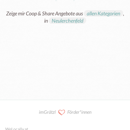
Zeige mir Coop & Share Angebote aus
allen Kategorien
,
in
Neulerchenfeld
Kooperation / Mitarbeit
imGrätzl
Förder*innen
WeLocally.at