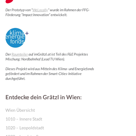
Der Prototyp von “
WeLocally
” wurde im Rahmen der FFG-
Förderung “Impact Innovation” entwickelt.
Der
Raumteiler
auf imGrätzl.at ist Teil des F&E Projektes
Mischung: Nordbahnhof (Lead TU Wien).
Dieses Projekt wird aus Mitteln des Klima- und Energiefonds
gefördert und im Rahmen der Smart-Cities-Initiative
Motivation & Inspiration
durchgeführt.
Entdecke dein Grätzl in Wien:
Wien Übersicht
1010 – Innere Stadt
1020 – Leopoldstadt