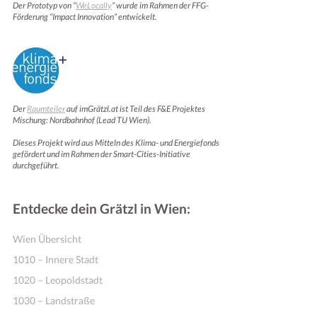
Der Prototyp von “
WeLocally
” wurde im Rahmen der FFG-
Förderung “Impact Innovation” entwickelt.
Der
Raumteiler
auf imGrätzl.at ist Teil des F&E Projektes
Mischung: Nordbahnhof (Lead TU Wien).
Dieses Projekt wird aus Mitteln des Klima- und Energiefonds
gefördert und im Rahmen der Smart-Cities-Initiative
durchgeführt.
Entdecke dein Grätzl in Wien:
Wien Übersicht
1010 – Innere Stadt
1020 – Leopoldstadt
1030 – Landstraße