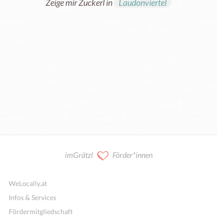
Zeige mir Zuckerl in
Laudonviertel
imGrätzl
Förder*innen
WeLocally.at
Infos & Services
Fördermitgliedschaft