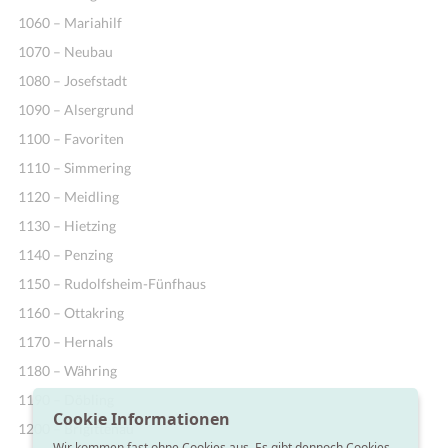
1060 – Mariahilf
1070 – Neubau
1080 – Josefstadt
1090 – Alsergrund
1100 – Favoriten
1110 – Simmering
1120 – Meidling
1130 – Hietzing
1140 – Penzing
1150 – Rudolfsheim-Fünfhaus
1160 – Ottakring
1170 – Hernals
1180 – Währing
1190 – Döbling
Cookie Informationen
1200 – Brigittenau
Wir kommen fast ohne Cookies aus. Es gibt dennoch Cookies,