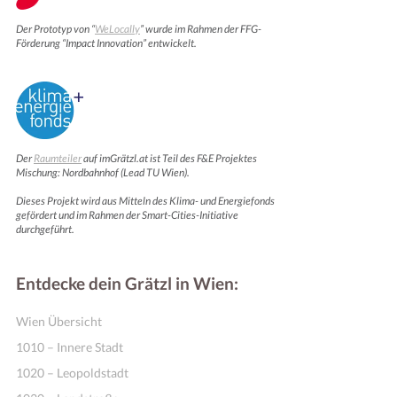
Der Prototyp von “
WeLocally
” wurde im Rahmen der FFG-
Förderung “Impact Innovation” entwickelt.
Der
Raumteiler
auf imGrätzl.at ist Teil des F&E Projektes
Mischung: Nordbahnhof (Lead TU Wien).
Dieses Projekt wird aus Mitteln des Klima- und Energiefonds
gefördert und im Rahmen der Smart-Cities-Initiative
Motivation & Inspiration
durchgeführt.
Entdecke dein Grätzl in Wien:
Wien Übersicht
1010 – Innere Stadt
1020 – Leopoldstadt