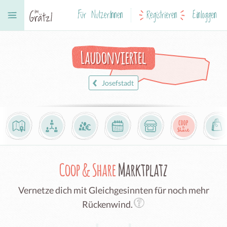
Für NutzerInnen
Registrieren
Einloggen
Laudonviertel
Josefstadt
Coop & Share
Marktplatz
Vernetze dich mit Gleichgesinnten für noch mehr
Rückenwind.