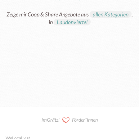
Zeige mir Coop & Share Angebote aus
allen Kategorien
,
in
Laudonviertel
Kooperation / Mitarbeit
imGrätzl
Förder*innen
WeLocally.at