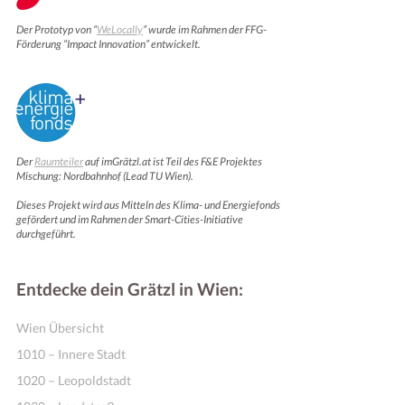
Der Prototyp von “
WeLocally
” wurde im Rahmen der FFG-
Förderung “Impact Innovation” entwickelt.
Der
Raumteiler
auf imGrätzl.at ist Teil des F&E Projektes
Mischung: Nordbahnhof (Lead TU Wien).
Dieses Projekt wird aus Mitteln des Klima- und Energiefonds
Online Shops
gefördert und im Rahmen der Smart-Cities-Initiative
durchgeführt.
Entdecke dein Grätzl in Wien:
Wien Übersicht
1010 – Innere Stadt
1020 – Leopoldstadt