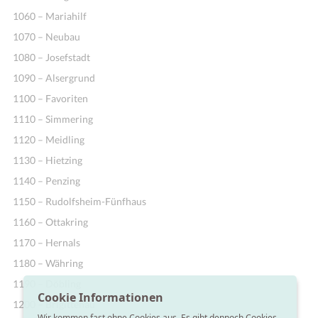
1060 – Mariahilf
1070 – Neubau
1080 – Josefstadt
1090 – Alsergrund
1100 – Favoriten
1110 – Simmering
1120 – Meidling
1130 – Hietzing
1140 – Penzing
1150 – Rudolfsheim-Fünfhaus
1160 – Ottakring
1170 – Hernals
1180 – Währing
1190 – Döbling
Cookie Informationen
1200 – Brigittenau
Wir kommen fast ohne Cookies aus. Es gibt dennoch Cookies,