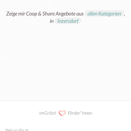
Zeige mir Coop & Share Angebote aus
allen Kategorien
,
in
Inzersdorf
Kooperation / Mitarbeit
imGrätzl
Förder*innen
WeLocally.at