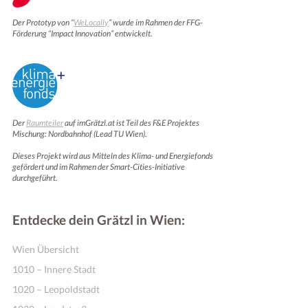
Der Prototyp von “
WeLocally
” wurde im Rahmen der FFG-
Förderung “Impact Innovation” entwickelt.
Der
Raumteiler
auf imGrätzl.at ist Teil des F&E Projektes
Mischung: Nordbahnhof (Lead TU Wien).
Dieses Projekt wird aus Mitteln des Klima- und Energiefonds
gefördert und im Rahmen der Smart-Cities-Initiative
Motivation & Inspiration
durchgeführt.
Entdecke dein Grätzl in Wien:
Wien Übersicht
1010 – Innere Stadt
1020 – Leopoldstadt