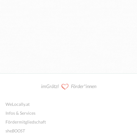
imGrätzl
Förder*innen
WeLocally.at
Infos & Services
Fördermitgliedschaft
she
BOOST