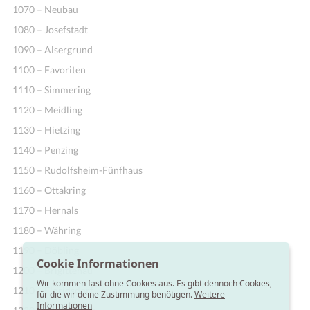
1070 – Neubau
1080 – Josefstadt
1090 – Alsergrund
1100 – Favoriten
1110 – Simmering
1120 – Meidling
1130 – Hietzing
1140 – Penzing
1150 – Rudolfsheim-Fünfhaus
1160 – Ottakring
1170 – Hernals
1180 – Währing
1190 – Döbling
Cookie Informationen
1200 – Brigittenau
Wir kommen fast ohne Cookies aus. Es gibt dennoch Cookies,
1210 – Floridsdorf
für die wir deine Zustimmung benötigen.
Weitere
Informationen