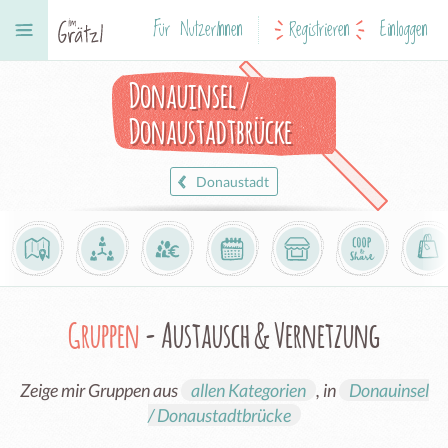
Für NutzerInnen
Registrieren
Einloggen
Donauinsel /
Donaustadtbrücke
Donaustadt
Gruppen
- Austausch & Vernetzung
Zeige mir Gruppen aus
allen Kategorien
, in
Donauinsel
/ Donaustadtbrücke