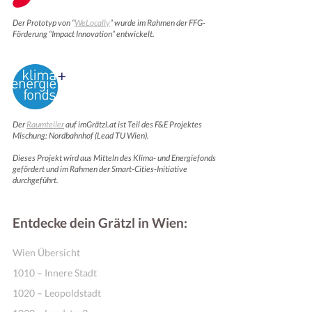
Der Prototyp von “
WeLocally
” wurde im Rahmen der FFG-
Förderung “Impact Innovation” entwickelt.
Der
Raumteiler
auf imGrätzl.at ist Teil des F&E Projektes
Mischung: Nordbahnhof (Lead TU Wien).
Dieses Projekt wird aus Mitteln des Klima- und Energiefonds
gefördert und im Rahmen der Smart-Cities-Initiative
durchgeführt.
Entdecke dein Grätzl in Wien:
Wien Übersicht
1010 – Innere Stadt
1020 – Leopoldstadt