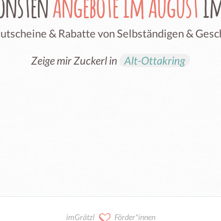
hönsten
Angebote im August
im
Gutscheine & Rabatte von Selbständigen & Ges
Zeige mir Zuckerl in
Alt-Ottakring
imGrätzl
Förder*innen