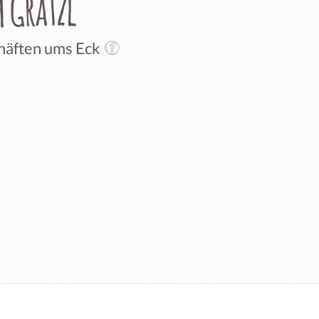
 Grätzl
chäften ums Eck