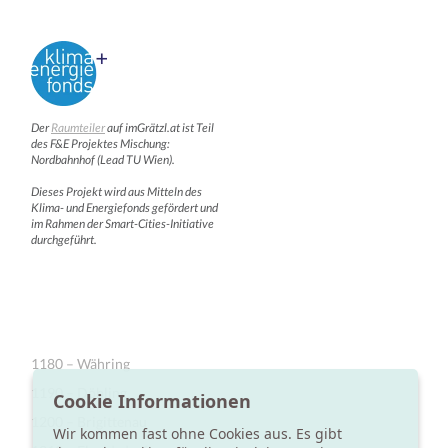
Der
Raumteiler
auf imGrätzl.at ist Teil
des F&E Projektes Mischung:
Nordbahnhof (Lead TU Wien).
Dieses Projekt wird aus Mitteln des
Klima- und Energiefonds gefördert und
im Rahmen der Smart-Cities-Initiative
durchgeführt.
1180 – Währing
1190 – Döbling
Cookie Informationen
1200 – Brigittenau
Wir kommen fast ohne Cookies aus. Es gibt