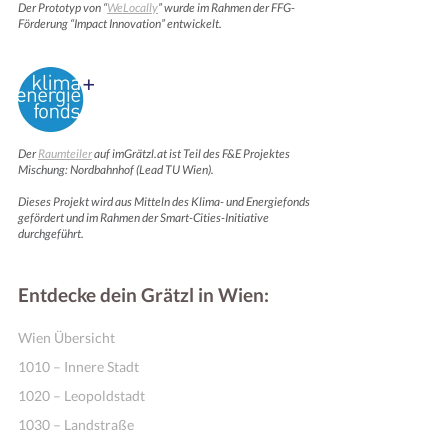
Der Prototyp von “
WeLocally
” wurde im Rahmen der FFG-
Förderung “Impact Innovation” entwickelt.
Der
Raumteiler
auf imGrätzl.at ist Teil des F&E Projektes
Mischung: Nordbahnhof (Lead TU Wien).
Dieses Projekt wird aus Mitteln des Klima- und Energiefonds
gefördert und im Rahmen der Smart-Cities-Initiative
durchgeführt.
Entdecke dein Grätzl in Wien:
Wien Übersicht
1010 – Innere Stadt
1020 – Leopoldstadt
1030 – Landstraße