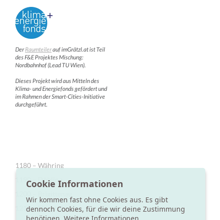
Der
Raumteiler
auf imGrätzl.at ist Teil
des F&E Projektes Mischung:
Nordbahnhof (Lead TU Wien).
Dieses Projekt wird aus Mitteln des
Klima- und Energiefonds gefördert und
im Rahmen der Smart-Cities-Initiative
durchgeführt.
1180 – Währing
1190 – Döbling
Cookie Informationen
1200 – Brigittenau
Wir kommen fast ohne Cookies aus. Es gibt
1210 – Floridsdorf
dennoch Cookies, für die wir deine Zustimmung
benötigen.
Weitere Informationen