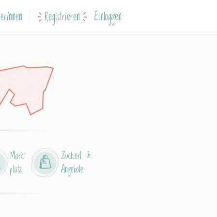
erInnen
Registrieren
Einloggen
Markt
Zuckerl &
platz
Angebote