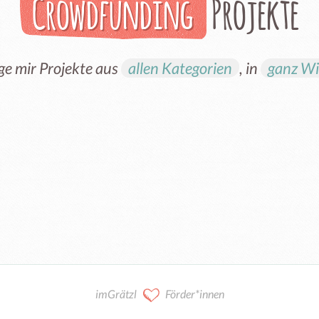
Crowdfunding
Projekte
ge mir Projekte aus
allen Kategorien
, in
ganz W
imGrätzl
Förder*innen