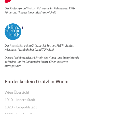
Der Prototyp von “
WeLocally
” wurde im Rahmen der FFG-
Förderung “Impact Innovation” entwickelt.
Der
Raumteiler
auf imGrätzl.at ist Teil des F&E Projektes
Mischung: Nordbahnhof (Lead TU Wien).
Dieses Projekt wird aus Mitteln des Klima- und Energiefonds
gefördert und im Rahmen der Smart-Cities-Initiative
Motivation & Inspiration
durchgeführt.
Entdecke dein Grätzl in Wien:
Wien Übersicht
1010 – Innere Stadt
1020 – Leopoldstadt