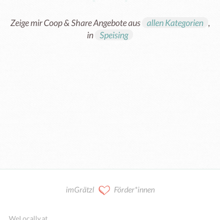
Zeige mir Coop & Share Angebote aus
allen Kategorien
,
in
Speising
Kooperation / Mitarbeit
imGrätzl
Förder*innen
WeLocally.at