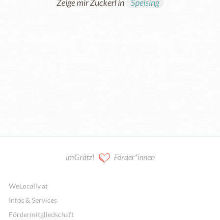
Zeige mir Zuckerl in
Speising
imGrätzl
Förder*innen
WeLocally.at
Infos & Services
Fördermitgliedschaft