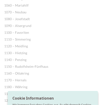
1060 – Mariahilf
1070 – Neubau
1080 – Josefstadt
1090 – Alsergrund
1100 – Favoriten
1110 – Simmering
1120 – Meidling
1130 – Hietzing
1140 – Penzing
1150 – Rudolfsheim-Fünfhaus
1160 – Ottakring
1170 – Hernals
1180 – Währing
1190 – Döbling
Cookie Informationen
1200 – Brigittenau
Wir kommen fast ohne Cookies aus. Es gibt dennoch Cookies,