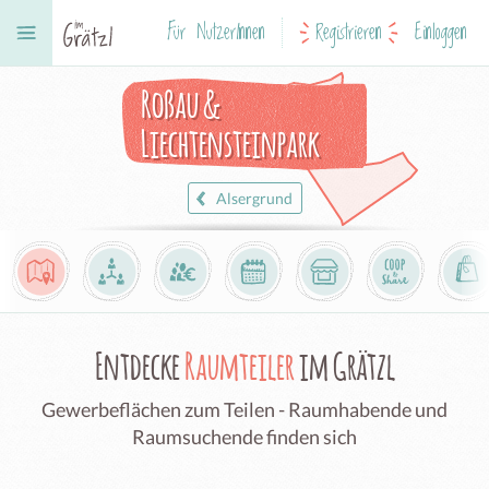
Für NutzerInnen
Registrieren
Einloggen
Roßau &
Liechtensteinpark
Alsergrund
Entdecke
Raumteiler
im Grätzl
Gewerbeflächen zum Teilen - Raumhabende und
Raumsuchende finden sich