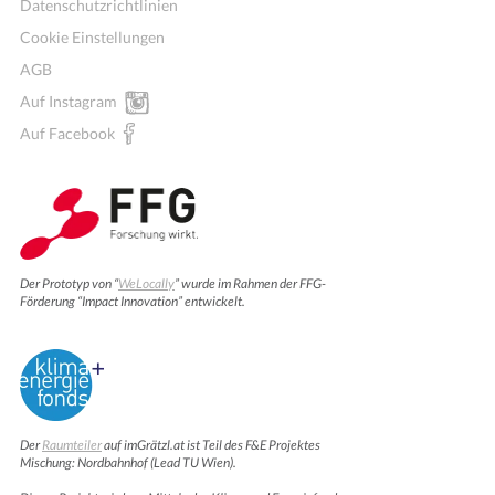
Datenschutzrichtlinien
Cookie Einstellungen
AGB
Auf Instagram
Auf Facebook
Der Prototyp von “
WeLocally
” wurde im Rahmen der FFG-
Förderung “Impact Innovation” entwickelt.
Der
Raumteiler
auf imGrätzl.at ist Teil des F&E Projektes
Mischung: Nordbahnhof (Lead TU Wien).