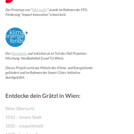
Der Prototyp von “
WeLocally
” wurde im Rahmen der FFG-
Förderung “Impact Innovation” entwickelt.
Der
Raumteiler
auf imGrätzl.at ist Teil des F&E Projektes
Mischung: Nordbahnhof (Lead TU Wien).
Dieses Projekt wird aus Mitteln des Klima- und Energiefonds
Online Shops
gefördert und im Rahmen der Smart-Cities-Initiative
durchgeführt.
Entdecke dein Grätzl in Wien:
Wien Übersicht
1010 – Innere Stadt
1020 – Leopoldstadt