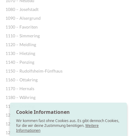
1070 – Neubau
1080 – Josefstadt
1090 – Alsergrund
1100 – Favoriten
1110 – Simmering
1120 – Meidling
1130 – Hietzing
1140 – Penzing
1150 – Rudolfsheim-Fünfhaus
1160 – Ottakring
1170 – Hernals
1180 – Währing
1190 – Döbling
Cookie Informationen
1200 – Brigittenau
Wir kommen fast ohne Cookies aus. Es gibt dennoch Cookies,
1210 – Floridsdorf
für die wir deine Zustimmung benötigen.
Weitere
Informationen
1220 – Donaustadt