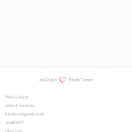
imGrätzl
Förder*innen
WeLocally.at
Infos & Services
Fördermitgliedschaft
she
BOOST
Über Uns