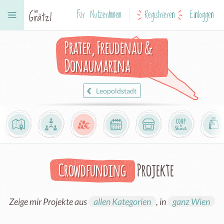
Für NutzerInnen
Registrieren
Einloggen
Prater, Freudenau &
Donaumarina
Leopoldstadt
Crowdfunding
Projekte
Zeige mir Projekte aus
allen Kategorien
, in
ganz Wien