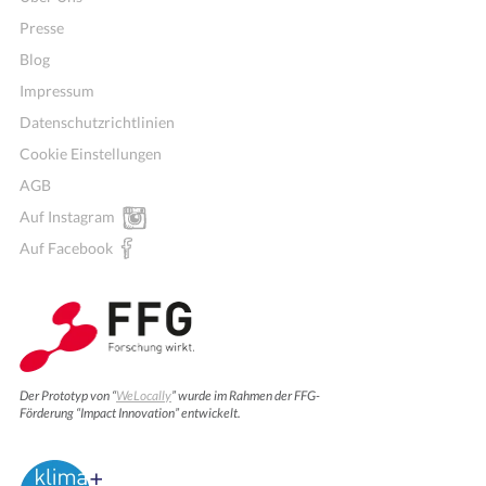
Presse
Blog
Impressum
Datenschutzrichtlinien
Cookie Einstellungen
AGB
Auf Instagram
Auf Facebook
Der Prototyp von “
WeLocally
” wurde im Rahmen der FFG-
Förderung “Impact Innovation” entwickelt.