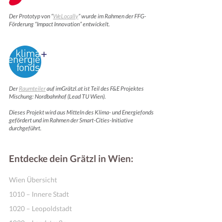
Der Prototyp von “
WeLocally
” wurde im Rahmen der FFG-
Förderung “Impact Innovation” entwickelt.
Der
Raumteiler
auf imGrätzl.at ist Teil des F&E Projektes
Mischung: Nordbahnhof (Lead TU Wien).
Dieses Projekt wird aus Mitteln des Klima- und Energiefonds
Online Shops
gefördert und im Rahmen der Smart-Cities-Initiative
durchgeführt.
Entdecke dein Grätzl in Wien:
Wien Übersicht
1010 – Innere Stadt
1020 – Leopoldstadt